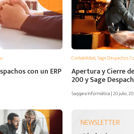
as
Contabilidad
,
Sage Despachos C
espachos con un ERP
Apertura y Cierre d
200 y Sage Despac
Saqqara Informática | 20 julio, 2
NEWSLETTER