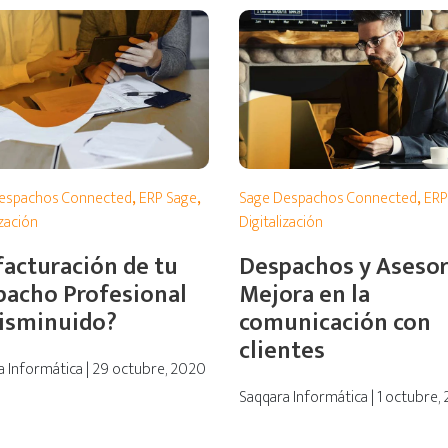
espachos Connected
,
ERP Sage
,
Sage Despachos Connected
,
ERP
ización
Digitalización
facturación de tu
Despachos y Asesor
pacho Profesional
Mejora en la
disminuido?
comunicación con
clientes
a Informática | 29 octubre, 2020
Saqqara Informática | 1 octubre,