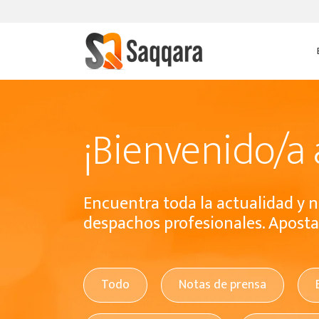
¡Bienvenido/a 
Encuentra toda la actualidad y n
despachos profesionales. Apostar
Todo
Notas de prensa