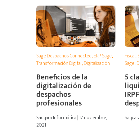
Sage Despachos Connected
,
ERP Sage
,
Fiscal
,
Transformación Digital
,
Digitalización
Sage
,
D
Beneficios de la
5 cl
digitalización de
liqu
despachos
IRPF
profesionales
des
Saqqara Informática | 17 noviembre,
Saqqara
2021