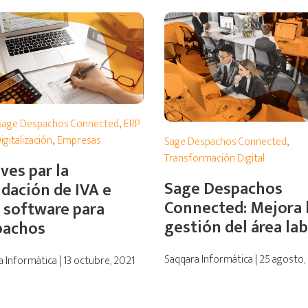
Sage Despachos Connected
,
ERP
igitalización
,
Empresas
Sage Despachos Connected
,
Transformación Digital
aves par la
Sage Despachos
idación de IVA e
Connected: Mejora 
 software para
gestión del área la
pachos
Saqqara Informática | 25 agosto,
 Informática | 13 octubre, 2021