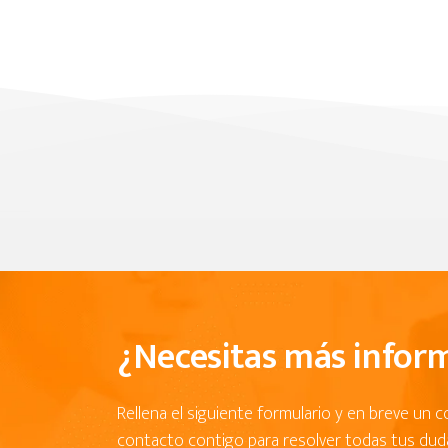
¿Necesitas más infor
Rellena el siguiente formulario y en breve un 
contacto contigo para resolver todas tus dud