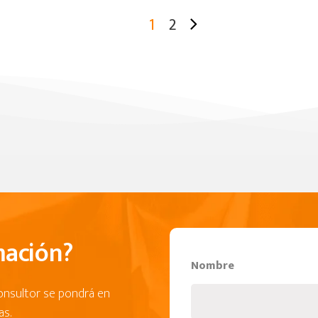
1
2
mación?
Nombre
consultor se pondrá en
as.