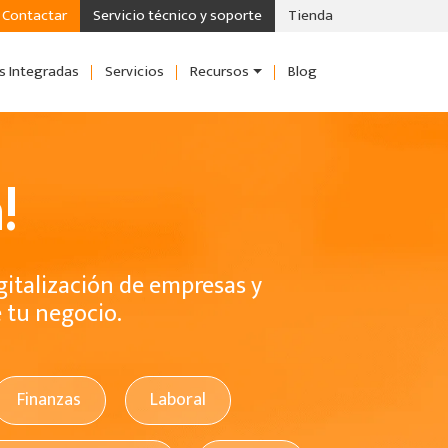
Contactar
Servicio técnico y soporte
Tienda
s Integradas
Servicios
Recursos
Blog
!
gitalización de empresas y
e tu negocio.
Finanzas
Laboral