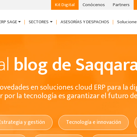
Kit Digital
Conócenos
Partners
ERP SAGE
SECTORES
ASESORÍAS Y DESPACHOS
Solucione
al
blog de Saqqara
ovedades en soluciones cloud ERP para la di
 por la tecnología es garantizar el futuro d
Estrategia y gestión
Tecnología e innovación