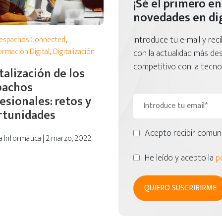
¡Sé el primero en
novedades en dig
Introduce tu e-mail y rec
espachos Connected
,
ormación Digital
,
Digitalización
con la actualidad más d
competitivo con la tecnol
talización de los
pachos
esionales: retos y
rtunidades
Acepto recibir comuni
 Informática | 2 marzo, 2022
He leído y acepto la
po