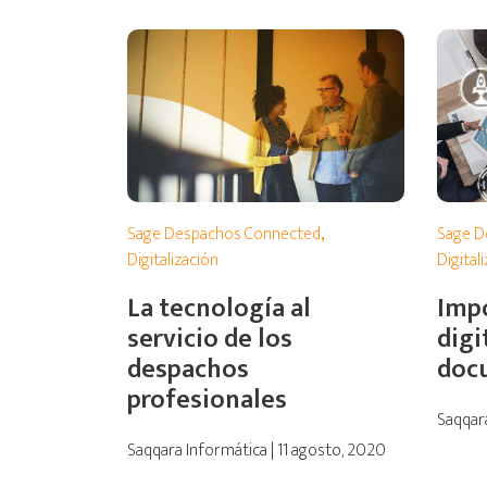
Sage Despachos Connected
,
Sage D
Digitalización
Digital
La tecnología al
Impo
servicio de los
digi
despachos
doc
profesionales
Saqqara
Saqqara Informática | 11 agosto, 2020