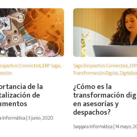
espachos Connected
,
ERP Sage
,
Sage Despachos Connected
,
ERP
ización
Transformación Digital
,
Digitaliz
rtancia de la
¿Cómo es la
talización de
transformación dig
umentos
en asesorías y
despachos?
 Informática | 3 junio, 2020
Saqqara Informática | 14 mayo, 