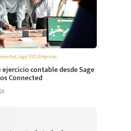
onnected
,
Sage 200
,
Empresas
e ejercicio contable desde Sage
hos Connected
023