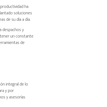
 productividad ha
plantado soluciones
as de su día a día.
ra despachos y
antener un constante
herramientas de
n integral de lo
ra y por
hos y asesorías