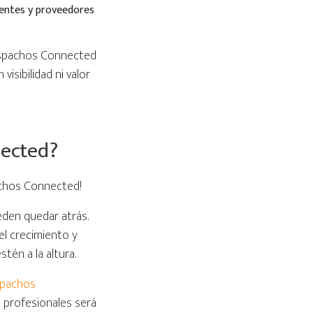
ientes y proveedores
Despachos Connected
isibilidad ni valor
nected?
achos Connected!
eden quedar atrás.
el crecimiento y
tén a la altura.
spachos
 profesionales será