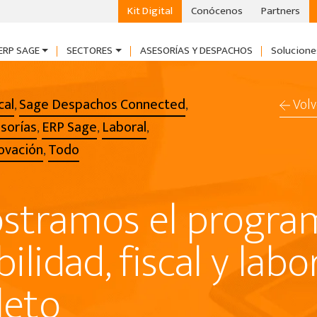
Kit Digital
Conócenos
Partners
ERP SAGE
SECTORES
ASESORÍAS Y DESPACHOS
Solucione
cal
Sage Despachos Connected
Volv
,
,
sorías
ERP Sage
Laboral
,
,
,
ovación
Todo
,
stramos el progra
ilidad, fiscal y labo
leto