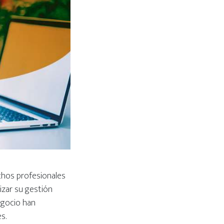
achos profesionales
izar su gestión
egocio han
s.