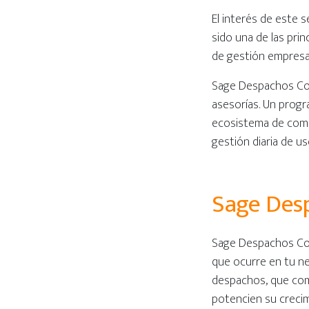
El interés de este 
sido una de las pri
de gestión empresa
Sage Despachos Con
asesorías. Un progr
ecosistema de comun
gestión diaria de uso
Sage Des
Sage Despachos Conn
que ocurre en tu n
despachos, que comb
potencien su crecim