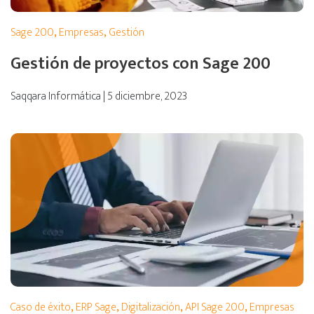
Sage 200
,
Empresas
,
Gestión
Gestión de proyectos con Sage 200
Saqqara Informática | 5 diciembre, 2023
Caso de éxito
,
ERP Sage
,
Digitalización
,
API Sage 200
,
Empresas