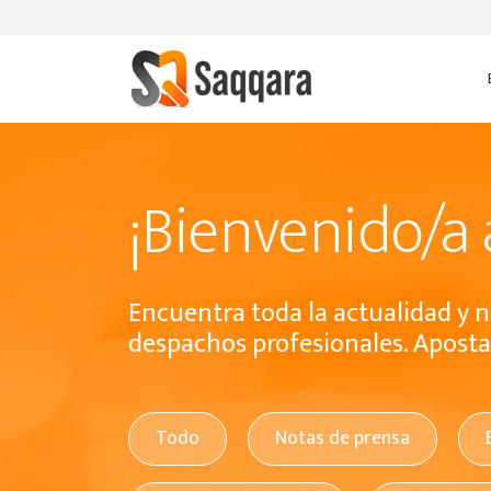
¡Bienvenido/a 
Encuentra toda la actualidad y n
despachos profesionales. Apostar
Todo
Notas de prensa