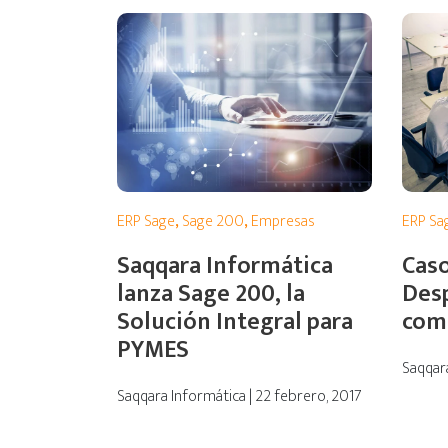
ERP Sage
,
Sage 200
,
Empresas
ERP Sa
Saqqara Informática
Caso
lanza Sage 200, la
Desp
Solución Integral para
com
PYMES
Saqqara
Saqqara Informática | 22 febrero, 2017