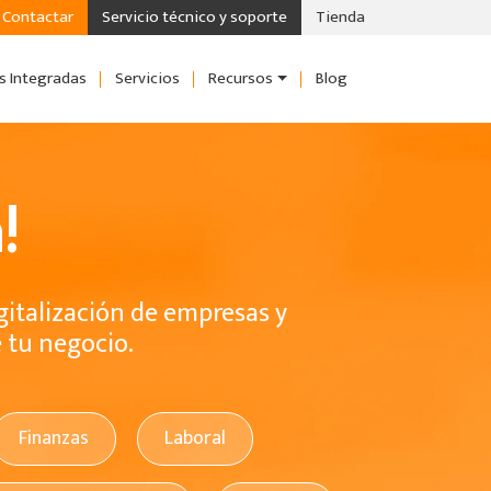
Contactar
Servicio técnico y soporte
Tienda
s Integradas
Servicios
Recursos
Blog
!
gitalización de empresas y
e tu negocio.
Finanzas
Laboral