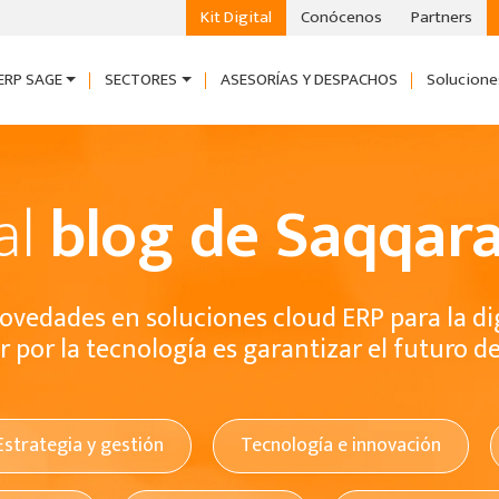
Kit Digital
Conócenos
Partners
ERP SAGE
SECTORES
ASESORÍAS Y DESPACHOS
Solucione
al
blog de Saqqara
ovedades en soluciones cloud ERP para la di
 por la tecnología es garantizar el futuro d
Estrategia y gestión
Tecnología e innovación