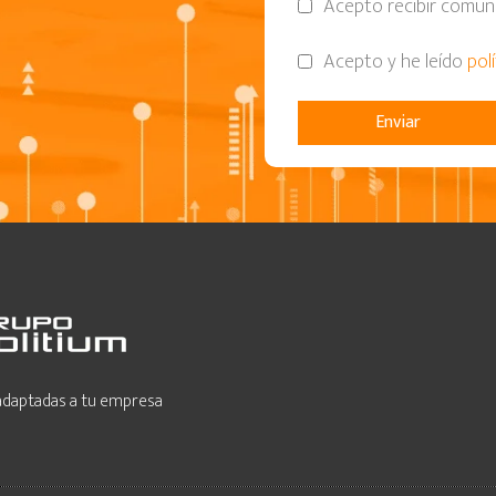
Acepto recibir comuni
Acepto y he leído
pol
 adaptadas a tu empresa