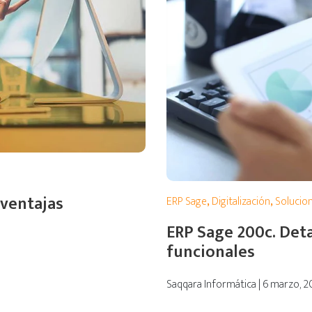
 ventajas
ERP Sage
,
Digitalización
,
Solucio
ERP Sage 200c. Det
funcionales
Saqqara Informática | 6 marzo, 2