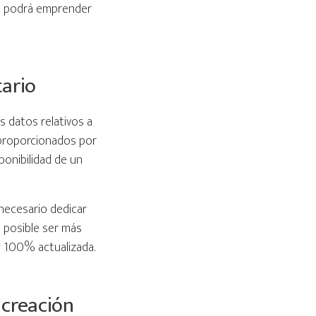
se podrá emprender
tario
os datos relativos a
s proporcionados por
ponibilidad de un
necesario dedicar
s posible ser más
 y 100% actualizada.
 creación