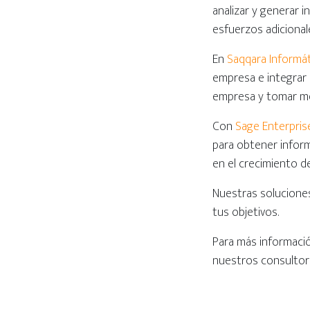
analizar y generar i
esfuerzos adicionale
En
Saqqara Informát
empresa e integrar u
empresa y tomar me
Con
Sage Enterprise
para obtener inform
en el crecimiento 
Nuestras solucione
tus objetivos.
Para más informaci
nuestros consultore