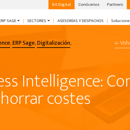
Kit Digital
Conócenos
Partners
ERP SAGE
SECTORES
ASESORÍAS Y DESPACHOS
Solucione
gence
ERP Sage
Digitalización
Volv
,
,
,
ss Intelligence: Co
ahorrar costes