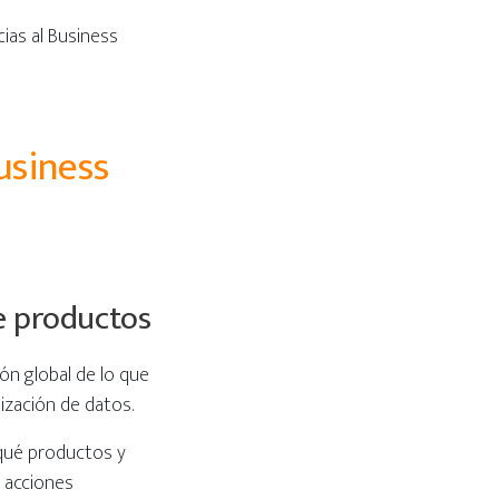
ias al Business
usiness
e productos
ión global de lo que
ización de datos.
 qué productos y
r acciones