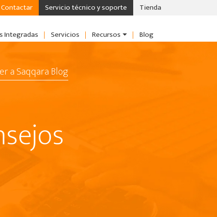
Contactar
Servicio técnico y soporte
Tienda
s Integradas
Servicios
Recursos
Blog
er a Saqqara Blog
nsejos