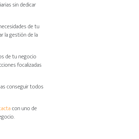
arias sin dedicar
necesidades de tu
r la gestión de la
tos de tu negocio
cciones focalizadas
das conseguir todos
tacta
con uno de
egocio.