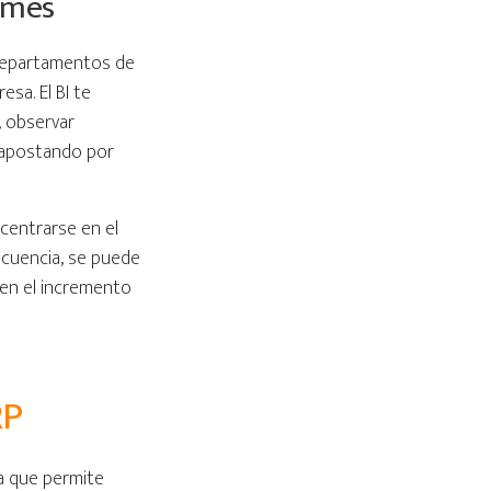
ormes
 departamentos de
sa. El BI te
, observar
y apostando por
 centrarse en el
ecuencia, se puede
 en el incremento
RP
ya que permite