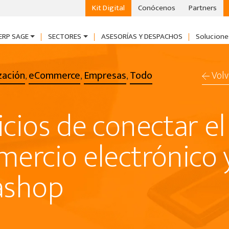
Kit Digital
Conócenos
Partners
ERP SAGE
SECTORES
ASESORÍAS Y DESPACHOS
Solucione
zación
eCommerce
Empresas
Todo
Volv
,
,
,
icios de conectar el
mercio electrónico 
ashop