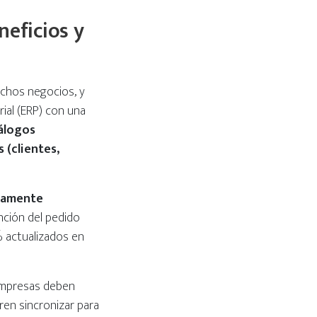
neficios y
uchos negocios, y
ial (ERP) con una
álogos
 (clientes,
etamente
unción del pedido
% actualizados en
 empresas deben
ren sincronizar para