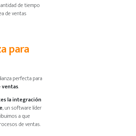
 cantidad de tiempo
rea de ventas
za para
lianza perfecta para
e ventas
.
es la integración
e
, un software líder
ribuimos a que
 procesos de ventas.