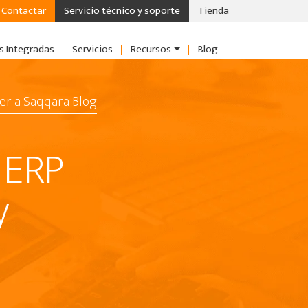
Contactar
Servicio técnico y soporte
Tienda
s Integradas
Servicios
Recursos
Blog
er a Saqqara Blog
 ERP
y