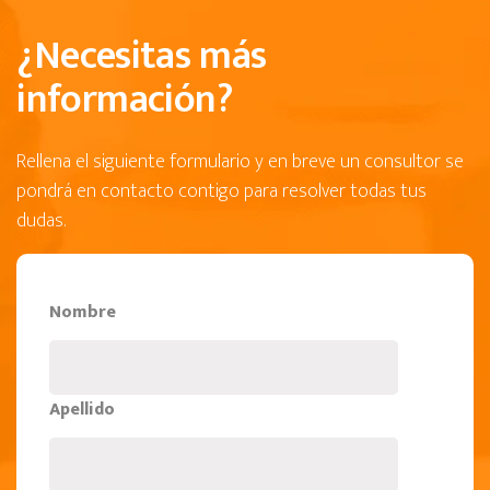
¿Necesitas más
información?
Rellena el siguiente formulario y en breve un consultor se
pondrá en contacto contigo para resolver todas tus
dudas.
Nombre
Apellido